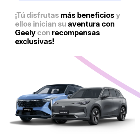
¡Tú disfrutas
más beneficios
y
ellos inician su
aventura con
Geely
con
recompensas
exclusivas!