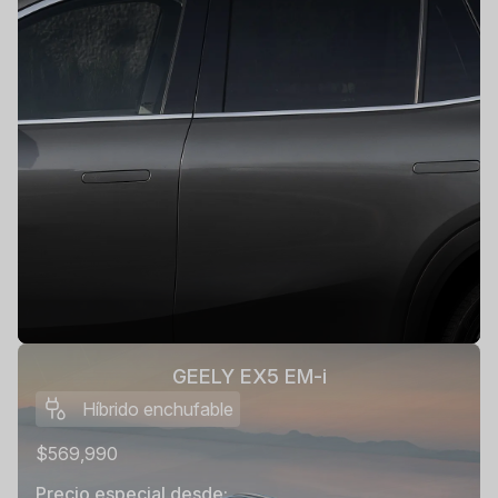
GEELY EX5 EM-i
Híbrido enchufable
$569,990
Precio especial desde: