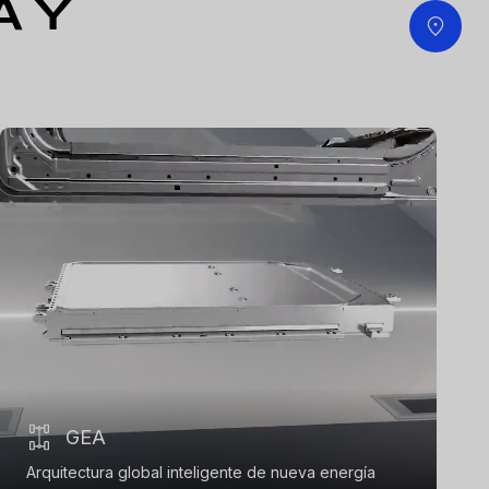
A Y
GEA
Arquitectura global inteligente de nueva energía